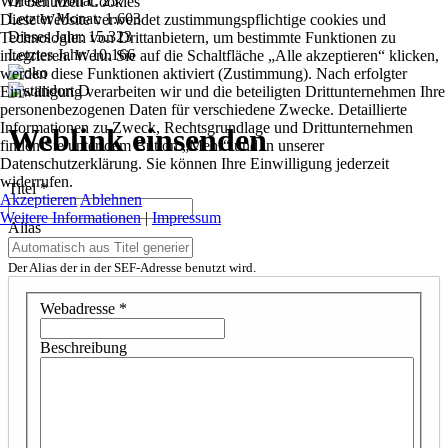
Dieser Monat:
257
Wir benutzen Cookies
Letzter Monat:
1.603
Diese Website verwendet zustimmungspflichtige cookies und
Dieses Jahr:
15.323
Technologien von Drittanbietern, um bestimmte Funktionen zu
Letztes Jahr:
10.166
integrieren. Wenn Sie auf die Schaltfläche „Alle akzeptieren“ klicken,
werden diese Funktionen aktiviert (Zustimmung). Nach erfolgter
Einwilligung verarbeiten wir und die beteiligten Drittunternehmen Ihre
personenbezogenen Daten für verschiedene Zwecke. Detaillierte
Informationen zu Zweck, Rechtsgrundlage und Drittunternehmen
Weblink einsenden
finden Sie unter dem Button „Mehr“ und in unserer
Datenschutzerklärung. Sie können Ihre Einwilligung jederzeit
widerrufen.
Titel
*
Akzeptieren
Ablehnen
Weitere Informationen
|
Impressum
Alias
Der Alias der in der SEF-Adresse benutzt wird.
Webadresse
*
Beschreibung