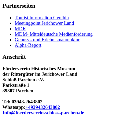
Partnerseiten
Tourist Information Genthin
Meetingpoint Jerichower Land
MDR
MDM- Mitteldeutsche Medienförderung
Genuss - und Erlebnismanufaktur
Alpha-Report
Anschrift
Förderverein Historisches Museum
der Rittergüter im Jerichower Land
Schloß Parchen e.V.
Parkstraße 1
39307 Parchen
Tel: 03943-2643802
Whatsapp:
+4939432643802
Info@foerderverein-schloss-parchen.de