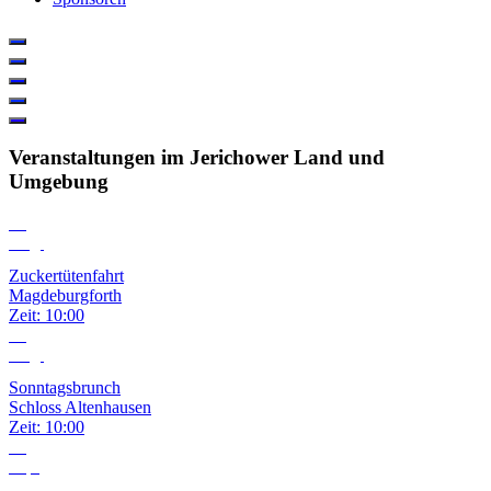
Veranstaltungen im Jerichower Land und
Umgebung
08
Aug.
Zuckertütenfahrt
Magdeburgforth
Zeit:
10:00
09
Aug.
Sonntagsbrunch
Schloss Altenhausen
Zeit:
10:00
06
Sep.