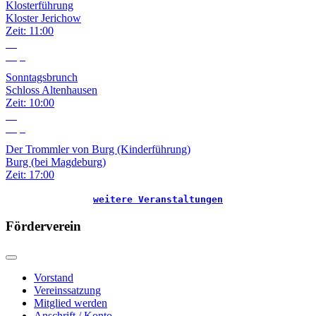
Klosterführung
Kloster Jerichow
Zeit:
11:00
13
Sep.
Sonntagsbrunch
Schloss Altenhausen
Zeit:
10:00
18
Sep.
Der Trommler von Burg (Kinderführung)
Burg (bei Magdeburg)
Zeit:
17:00
weitere Veranstaltungen
Förderverein
Vorstand
Vereinssatzung
Mitglied werden
Anschrift / Konto