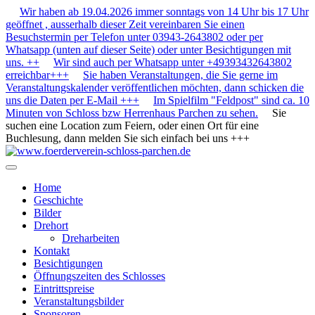
Wir haben ab 19.04.2026 immer sonntags von 14 Uhr bis 17 Uhr
geöffnet , ausserhalb dieser Zeit vereinbaren Sie einen
Besuchstermin per Telefon unter 03943-2643802 oder per
Whatsapp (unten auf dieser Seite) oder unter Besichtigungen mit
uns. ++
Wir sind auch per Whatsapp unter +49393432643802
erreichbar+++
Sie haben Veranstaltungen, die Sie gerne im
Veranstaltungskalender veröffentlichen möchten, dann schicken die
uns die Daten per E-Mail +++
Im Spielfilm "Feldpost" sind ca. 10
Minuten von Schloss bzw Herrenhaus Parchen zu sehen.
Sie
suchen eine Location zum Feiern, oder einen Ort für eine
Buchlesung, dann melden Sie sich einfach bei uns +++
Home
Geschichte
Bilder
Drehort
Dreharbeiten
Kontakt
Besichtigungen
Öffnungszeiten des Schlosses
Eintrittspreise
Veranstaltungsbilder
Sponsoren