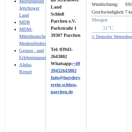
Meetingpoint
Windrichtung:
SS
Land
Jerichower
Geschwindigkeit:
7 k
Schloß
Land
Morgen
Parchen e.V.
MDR
31°C
Parkstraße 1
MDM-
39307 Parchen
Mitteldeutsche
© Deutscher Wetterdien
Medienförderung
Tel: 03943-
Genuss - und
2643802
Erlebnismanufaktur
Whatsapp:
+49
Alpha-
39432643802
Report
Info@foerderv
erein-schloss-
parchen.de