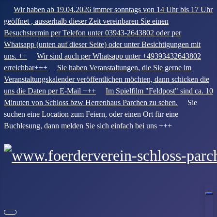
Wir haben ab 19.04.2026 immer sonntags von 14 Uhr bis 17 Uhr
geöffnet , ausserhalb dieser Zeit vereinbaren Sie einen
Besuchstermin per Telefon unter 03943-2643802 oder per
Whatsapp (unten auf dieser Seite) oder unter Besichtigungen mit
uns. ++
Wir sind auch per Whatsapp unter +49393432643802
erreichbar+++
Sie haben Veranstaltungen, die Sie gerne im
Veranstaltungskalender veröffentlichen möchten, dann schicken die
uns die Daten per E-Mail +++
Im Spielfilm "Feldpost" sind ca. 10
Minuten von Schloss bzw Herrenhaus Parchen zu sehen.
Sie
suchen eine Location zum Feiern, oder einen Ort für eine
Buchlesung, dann melden Sie sich einfach bei uns +++