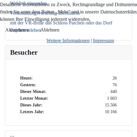
Weblink einsenden
Detaillierte Informationen zu Zweck, Rechtsgrundlage und Drittunter
finden Sie unter dem Button „Mehr“ und in unserer Datenschutzerkläru
Veranstaltungsvorschlag übermitteln
können Ihre Einwilligung jederzeit widerrufen.
mit der VR-Brille das Schloss Parchen oder das Dorf
Akzeptieren
Ablehnen
Parchen erleben
Weitere Informationen
|
Impressum
Besucher
Heute:
26
Gestern:
76
Dieser Monat:
440
Letzter Monat:
1.603
Dieses Jahr:
15.506
Letztes Jahr:
10.166