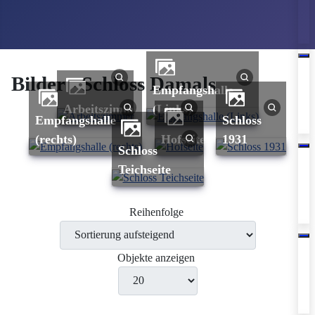
Bilder - Schloss Damals
Empfangshalle
Arbeitszimmer
(Links)
Empfangshalle
Schloss
(rechts)
Hofseite
1931
Schloss
Teichseite
Reihenfolge
Objekte anzeigen