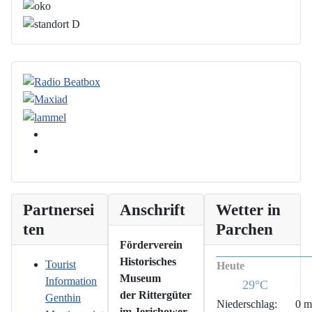
Partnersei
Anschrift
Wetter in
ten
Parchen
Förderverein
Historisches
Tourist
Heute
Museum
Information
29°C
der Rittergüter
Genthin
Niederschlag:
0 
im Jerichower