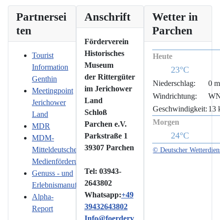
Partnersei
Anschrift
Wetter in
ten
Parchen
Förderverein
Historisches
Tourist
Heute
Museum
Information
23°C
der Rittergüter
Genthin
Niederschlag:
0 
im Jerichower
Meetingpoint
Windrichtung:
W
Land
Jerichower
Geschwindigkeit:
13 
Schloß
Land
Morgen
Parchen e.V.
MDR
24°C
Parkstraße 1
MDM-
39307 Parchen
Mitteldeutsche
© Deutscher Wetterdien
Medienförderung
Tel: 03943-
Genuss - und
2643802
Erlebnismanufaktur
Whatsapp:
+49
Alpha-
39432643802
Report
Info@foerderv