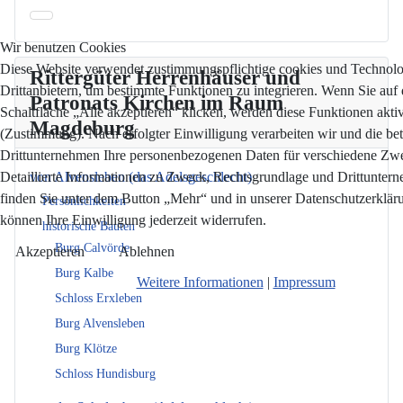
Wir benutzen Cookies
Diese Website verwendet zustimmungspflichtige cookies und Technol
Rittergüter Herrenhäuser und
Drittanbietern, um bestimmte Funktionen zu integrieren. Wenn Sie auf 
Patronats Kirchen im Raum
Schaltfläche „Alle akzeptieren“ klicken, werden diese Funktionen aktiv
Magdeburg
(Zustimmung). Nach erfolgter Einwilligung verarbeiten wir und die bet
Drittunternehmen Ihre personenbezogenen Daten für verschiedene Zw
Detaillierte Informationen zu Zweck, Rechtsgrundlage und Drittunter
von Alvensleben (das Adelsgeschlecht)
finden Sie unter dem Button „Mehr“ und in unserer Datenschutzerkläru
Persönlichkeiten
können Ihre Einwilligung jederzeit widerrufen.
historische Bauten
Burg Calvörde
Akzeptieren
Ablehnen
Burg Kalbe
Weitere Informationen
|
Impressum
Schloss Erxleben
Burg Alvensleben
Burg Klötze
Schloss Hundisburg