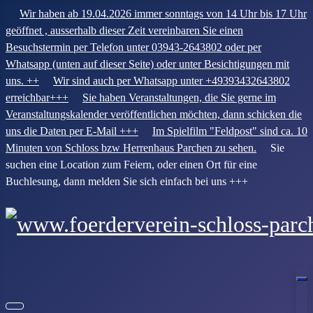
Wir haben ab 19.04.2026 immer sonntags von 14 Uhr bis 17 Uhr
geöffnet , ausserhalb dieser Zeit vereinbaren Sie einen
Besuchstermin per Telefon unter 03943-2643802 oder per
Whatsapp (unten auf dieser Seite) oder unter Besichtigungen mit
uns. ++
Wir sind auch per Whatsapp unter +49393432643802
erreichbar+++
Sie haben Veranstaltungen, die Sie gerne im
Veranstaltungskalender veröffentlichen möchten, dann schicken die
uns die Daten per E-Mail +++
Im Spielfilm "Feldpost" sind ca. 10
Minuten von Schloss bzw Herrenhaus Parchen zu sehen.
Sie
suchen eine Location zum Feiern, oder einen Ort für eine
Buchlesung, dann melden Sie sich einfach bei uns +++