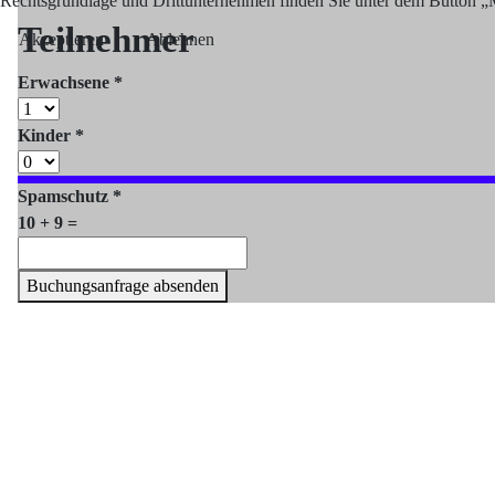
Rechtsgrundlage und Drittunternehmen finden Sie unter dem Button „Me
Teilnehmer
Akzeptieren
Ablehnen
Erwachsene
*
Kinder
*
Spamschutz
*
10 + 9 =
Buchungsanfrage absenden