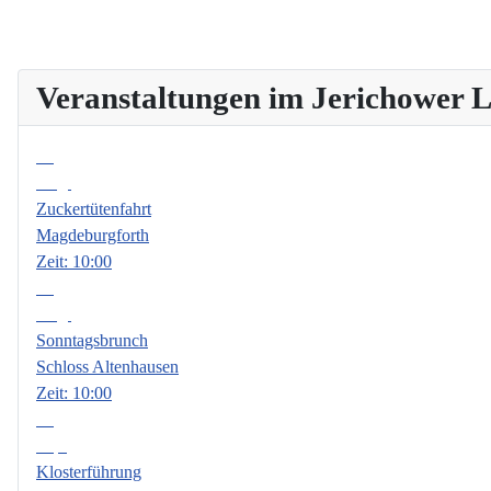
Veranstaltungen im Jerichower
08
Aug.
Zuckertütenfahrt
Magdeburgforth
Zeit:
10:00
09
Aug.
Sonntagsbrunch
Schloss Altenhausen
Zeit:
10:00
06
Sep.
Klosterführung