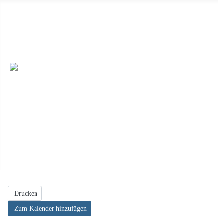
Wir haben ab 19.04.2026 immer sonntags von 14 Uhr bis 17 Uhr 
dieser Seite) oder unter Besichtigungen mit uns. ++
Wir sind auc
veröffentlichen möchten, dann schicken die uns die Daten per E-M
Feiern, oder einen Ort für eine Buchlesung, dann melden Sie sich e
Drucken
Zum Kalender hinzufügen