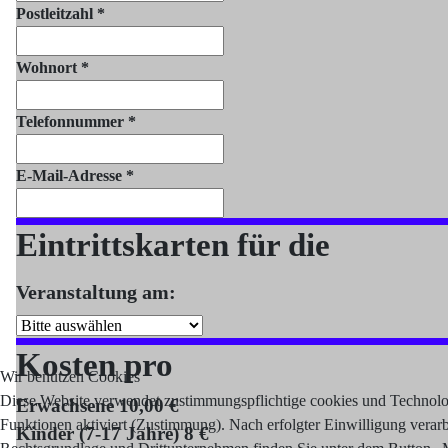
Postleitzahl
*
Wohnort
*
Telefonnummer
*
E-Mail-Adresse
*
Eintrittskarten für die
Veranstaltung am:
Kosten pro
Wir benutzen Cookies
Diese Website verwendet zustimmungspflichtige cookies und Technologi
Erwachsene 10,00 €
Funktionen aktiviert (Zustimmung). Nach erfolgter Einwilligung verar
Kinder (7-17 Jahre) 8 €