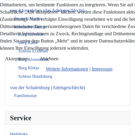
Drittanbietern, um bestimmte Funktionen zu integrieren. Wenn Sie auf 
von Alvensleben (das Adelsgeschlecht)
Schaltfläche „Alle akzeptieren“ klicken, werden diese Funktionen aktiv
Persönlichkeiten
(Zustimmung). Nach erfolgter Einwilligung verarbeiten wir und die bet
Drittunternehmen Ihre personenbezogenen Daten für verschiedene Zw
historische Bauten
Detaillierte Informationen zu Zweck, Rechtsgrundlage und Drittunter
Burg Calvörde
finden Sie unter dem Button „Mehr“ und in unserer Datenschutzerkläru
Burg Kalbe
können Ihre Einwilligung jederzeit widerrufen.
Schloss Erxleben
Akzeptieren
Ablehnen
Burg Alvensleben
Burg Klötze
Weitere Informationen
|
Impressum
Schloss Hundisburg
von der Schulenburg (Adelsgeschlecht)
Familiensitze
Service
Weblinks