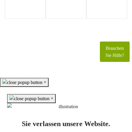
Copyright © 2026 www.foerderverein-schloss-
parchen.de. Alle Rechte vorbehalten.
Brauchen
Joomla!
ist freie, unter der
GNU/GPL-Lizenz
Sie Hilfe?
veröffentlichte Software.
×
×
Sie verlassen unsere Website.