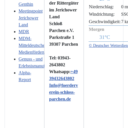
der Rittergüter
Genthin
Niederschlag:
0 
im Jerichower
Meetingpoint
Windrichtung:
SS
Land
Jerichower
Geschwindigkeit:
7 k
Schloß
Land
Morgen
Parchen e.V.
MDR
31°C
Parkstraße 1
MDM-
39307 Parchen
Mitteldeutsche
© Deutscher Wetterdien
Medienförderung
Tel: 03943-
Genuss - und
2643802
Erlebnismanufaktur
Whatsapp:
+49
Alpha-
39432643802
Report
Info@foerderv
erein-schloss-
parchen.de