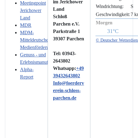
im Jerichower
Meetingpoint
Windrichtung:
S
Land
Jerichower
Geschwindigkeit:
7 k
Schloß
Land
Morgen
Parchen e.V.
MDR
31°C
Parkstraße 1
MDM-
39307 Parchen
Mitteldeutsche
© Deutscher Wetterdien
Medienförderung
Tel: 03943-
Genuss - und
2643802
Erlebnismanufaktur
Whatsapp:
+49
Alpha-
39432643802
Report
Info@foerderv
erein-schloss-
parchen.de