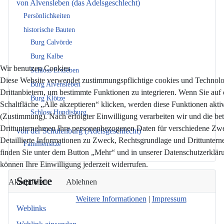
von Alvensleben (das Adelsgeschlecht)
Persönlichkeiten
historische Bauten
Burg Calvörde
Burg Kalbe
Wir benutzen Cookies
Schloss Erxleben
Diese Website verwendet zustimmungspflichtige cookies und Technol
Burg Alvensleben
Drittanbietern, um bestimmte Funktionen zu integrieren. Wenn Sie auf 
Burg Klötze
Schaltfläche „Alle akzeptieren“ klicken, werden diese Funktionen aktiv
Schloss Hundisburg
(Zustimmung). Nach erfolgter Einwilligung verarbeiten wir und die bet
Drittunternehmen Ihre personenbezogenen Daten für verschiedene Zw
von der Schulenburg (Adelsgeschlecht)
Detaillierte Informationen zu Zweck, Rechtsgrundlage und Drittunter
Familiensitze
finden Sie unter dem Button „Mehr“ und in unserer Datenschutzerkläru
können Ihre Einwilligung jederzeit widerrufen.
Service
Akzeptieren
Ablehnen
Weitere Informationen
|
Impressum
Weblinks