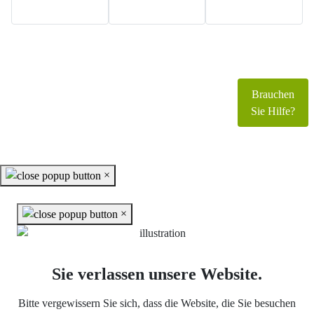
Copyright © 2026 www.foerderverein-schloss-
parchen.de. Alle Rechte vorbehalten.
Brauchen
Joomla!
ist freie, unter der
GNU/GPL-Lizenz
Sie Hilfe?
veröffentlichte Software.
×
×
Sie verlassen unsere Website.
Bitte vergewissern Sie sich, dass die Website, die Sie besuchen