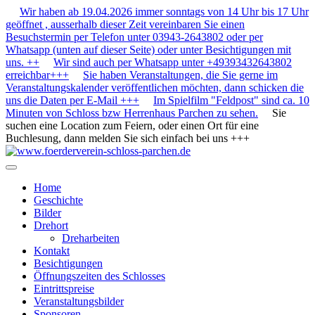
Wir haben ab 19.04.2026 immer sonntags von 14 Uhr bis 17 Uhr
geöffnet , ausserhalb dieser Zeit vereinbaren Sie einen
Besuchstermin per Telefon unter 03943-2643802 oder per
Whatsapp (unten auf dieser Seite) oder unter Besichtigungen mit
uns. ++
Wir sind auch per Whatsapp unter +49393432643802
erreichbar+++
Sie haben Veranstaltungen, die Sie gerne im
Veranstaltungskalender veröffentlichen möchten, dann schicken die
uns die Daten per E-Mail +++
Im Spielfilm "Feldpost" sind ca. 10
Minuten von Schloss bzw Herrenhaus Parchen zu sehen.
Sie
suchen eine Location zum Feiern, oder einen Ort für eine
Buchlesung, dann melden Sie sich einfach bei uns +++
Home
Geschichte
Bilder
Drehort
Dreharbeiten
Kontakt
Besichtigungen
Öffnungszeiten des Schlosses
Eintrittspreise
Veranstaltungsbilder
Sponsoren