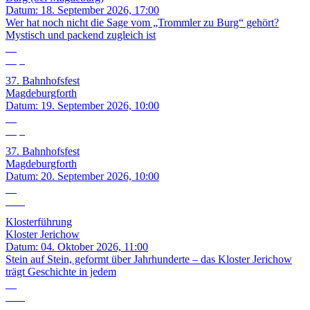
Datum:
18. September 2026, 17:00
Wer hat noch nicht die Sage vom „Trommler zu Burg“ gehört?
Mystisch und packend zugleich ist
19
Sep.
37. Bahnhofsfest
Magdeburgforth
Datum:
19. September 2026, 10:00
20
Sep.
37. Bahnhofsfest
Magdeburgforth
Datum:
20. September 2026, 10:00
04
Okt.
Klosterführung
Kloster Jerichow
Datum:
04. Oktober 2026, 11:00
Stein auf Stein, geformt über Jahrhunderte – das Kloster Jerichow
trägt Geschichte in jedem
10
Okt.