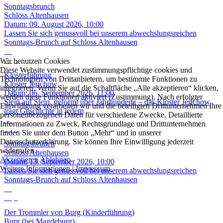
Sonntagsbrunch
Schloss Altenhausen
Datum:
09. August 2026, 10:00
Lassen Sie sich genussvoll bei unserem abwechslungsreichen
Sonntags-Brunch auf Schloss Altenhausen
06
Sep.
Wir benutzen Cookies
Diese Website verwendet zustimmungspflichtige cookies und
Klosterführung
Technologien von Drittanbietern, um bestimmte Funktionen zu
Kloster Jerichow
integrieren. Wenn Sie auf die Schaltfläche „Alle akzeptieren“ klicken,
Datum:
06. September 2026, 11:00
werden diese Funktionen aktiviert (Zustimmung). Nach erfolgter
Stein auf Stein, geformt über Jahrhunderte – das Kloster Jerichow
Einwilligung verarbeiten wir und die beteiligten Drittunternehmen Ihre
trägt Geschichte in jedem
personenbezogenen Daten für verschiedene Zwecke. Detaillierte
13
Informationen zu Zweck, Rechtsgrundlage und Drittunternehmen
Sep.
finden Sie unter dem Button „Mehr“ und in unserer
Datenschutzerklärung. Sie können Ihre Einwilligung jederzeit
Sonntagsbrunch
widerrufen.
Schloss Altenhausen
Akzeptieren
Ablehnen
Datum:
13. September 2026, 10:00
Weitere Informationen
|
Impressum
Lassen Sie sich genussvoll bei unserem abwechslungsreichen
Sonntags-Brunch auf Schloss Altenhausen
18
Sep.
Der Trommler von Burg (Kinderführung)
Burg (bei Magdeburg)