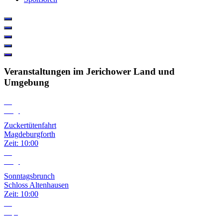
Veranstaltungen im Jerichower Land und
Umgebung
08
Aug.
Zuckertütenfahrt
Magdeburgforth
Zeit:
10:00
09
Aug.
Sonntagsbrunch
Schloss Altenhausen
Zeit:
10:00
06
Sep.