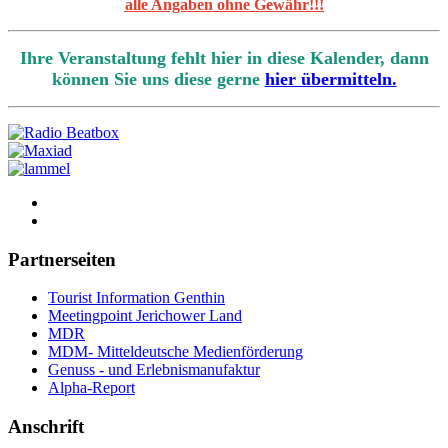
alle Angaben ohne Gewähr!!!
Ihre Veranstaltung fehlt hier in diese Kalender, dann
können Sie uns diese gerne
hier übermitteln.
Partnerseiten
Tourist Information Genthin
Meetingpoint Jerichower Land
MDR
MDM- Mitteldeutsche Medienförderung
Genuss - und Erlebnismanufaktur
Alpha-Report
Anschrift