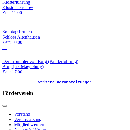
Klosterführung
Kloster Jerichow
Zeit:
11:00
13
Sep.
Sonntagsbrunch
Schloss Altenhausen
Zeit:
10:00
18
Sep.
Der Trommler von Burg (Kinderführung)
Burg (bei Magdeburg)
Zeit:
17:00
weitere Veranstaltungen
Förderverein
Vorstand
Vereinssatzung
Mitglied werden
Anschrift / Konto