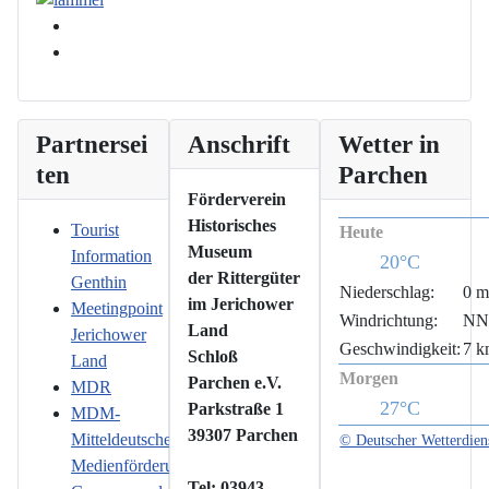
Partnersei
Anschrift
Wetter in
ten
Parchen
Förderverein
Historisches
Tourist
Heute
Museum
Information
20°C
der Rittergüter
Genthin
Niederschlag:
0 
im Jerichower
Meetingpoint
Windrichtung:
N
Land
Jerichower
Geschwindigkeit:
7 k
Schloß
Land
Morgen
Parchen e.V.
MDR
27°C
Parkstraße 1
MDM-
39307 Parchen
Mitteldeutsche
© Deutscher Wetterdien
Medienförderung
Tel: 03943-