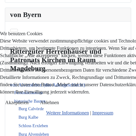
von Byern
Wir benutzen Cookies
Diese Website verwendet zustimmungspflichtige cookies und Technol
Drittanbietern, um bestimmte Funktionen zu integrieren. Wenn Sie auf 
Rittergüter Herrenhäuser und
Schaltfläche „Alle akzeptieren“ klicken, werden diese Funktionen aktiv
Patronats Kirchen im Raum
(Zustimmung). Nach erfolgter Einwilligung verarbeiten wir und die bet
Magdeburg
Drittunternehmen Ihre personenbezogenen Daten für verschiedene Zw
Detaillierte Informationen zu Zweck, Rechtsgrundlage und Drittunter
finden Sie unter dem Button „Mehr“ und in unserer Datenschutzerkläru
von Alvensleben (das Adelsgeschlecht)
können Ihre Einwilligung jederzeit widerrufen.
Persönlichkeiten
historische Bauten
Akzeptieren
Ablehnen
Burg Calvörde
Weitere Informationen
|
Impressum
Burg Kalbe
Schloss Erxleben
Burg Alvensleben