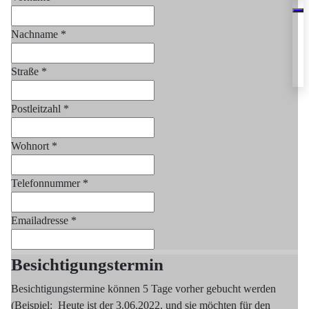
Nachname
*
Straße
*
Postleitzahl
*
Wohnort
*
Telefonnummer
*
Emailadresse
*
Besichtigungstermin
Besichtigungstermine können 5 Tage vorher gebucht werden
(Beispiel: Heute ist der 3.06.2022, und sie möchten für den