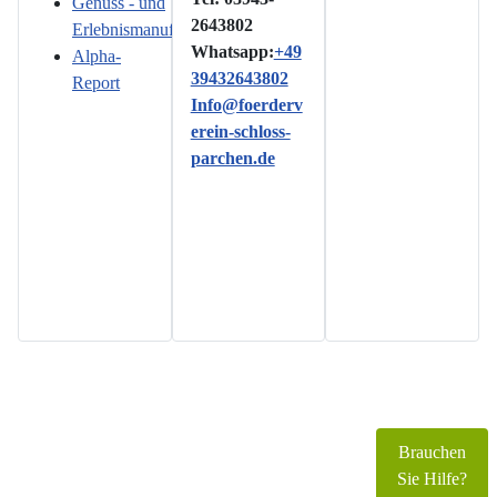
Genuss - und
2643802
Erlebnismanufaktur
Whatsapp:
+49
Alpha-
39432643802
Report
Info@foerderv
erein-schloss-
parchen.de
Copyright © 2026 www.foerderverein-schloss-
parchen.de. Alle Rechte vorbehalten.
Brauchen
Joomla!
ist freie, unter der
GNU/GPL-Lizenz
Sie Hilfe?