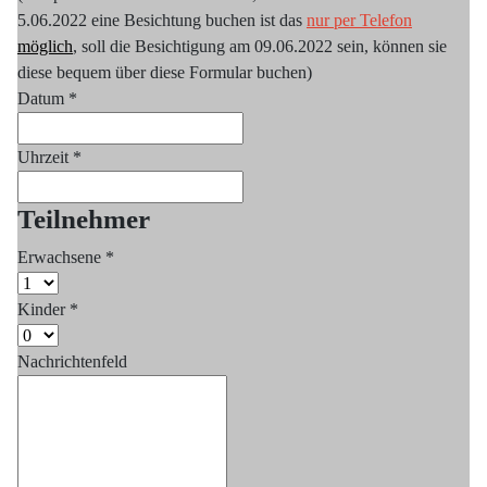
5.06.2022 eine Besichtung buchen ist das
nur per Telefon
möglich
, soll die Besichtigung am 09.06.2022 sein, können sie
diese bequem über diese Formular buchen)
Datum
*
Uhrzeit
*
Teilnehmer
Erwachsene
*
Kinder
*
Nachrichtenfeld