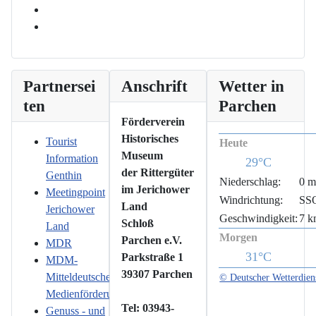
Partnersei
Anschrift
Wetter in
ten
Parchen
Förderverein
Historisches
Tourist
Heute
Museum
Information
29°C
der Rittergüter
Genthin
Niederschlag:
0 
im Jerichower
Meetingpoint
Windrichtung:
SS
Land
Jerichower
Geschwindigkeit:
7 k
Schloß
Land
Morgen
Parchen e.V.
MDR
31°C
Parkstraße 1
MDM-
39307 Parchen
Mitteldeutsche
© Deutscher Wetterdien
Medienförderung
Tel: 03943-
Genuss - und