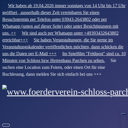
Wir haben ab 19.04.2026 immer sonntags von 14 Uhr bis 17 Uhr
geöffnet , ausserhalb dieser Zeit vereinbaren Sie einen
Besuchstermin per Telefon unter 03943-2643802 oder per
Whatsapp (unten auf dieser Seite) oder unter Besichtigungen mit
uns. ++
Wir sind auch per Whatsapp unter +49393432643802
erreichbar+++
Sie haben Veranstaltungen, die Sie gerne im
Veranstaltungskalender veröffentlichen möchten, dann schicken die
uns die Daten per E-Mail +++
Im Spielfilm "Feldpost" sind ca. 10
Minuten von Schloss bzw Herrenhaus Parchen zu sehen.
Sie
suchen eine Location zum Feiern, oder einen Ort für eine
Buchlesung, dann melden Sie sich einfach bei uns +++