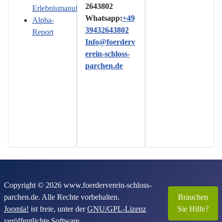
2643802
Erlebnismanufaktur
Whatsapp:
+49
Alpha-
39432643802
Report
Info@foerderv
erein-schloss-
parchen.de
Copyright © 2026 www.foerderverein-schloss-
parchen.de. Alle Rechte vorbehalten.
Brauchen
Joomla!
ist freie, unter der
GNU/GPL-Lizenz
Sie Hilfe?
veröffentlichte Software.